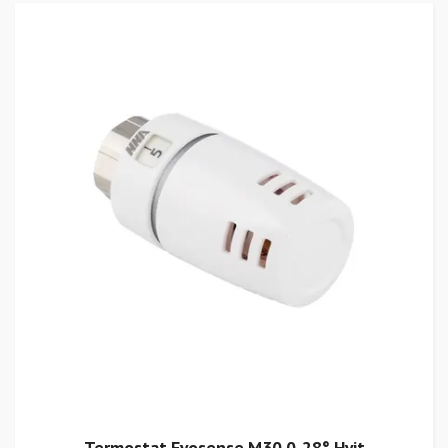
Termostat Evosense M30 0-28° Hvit