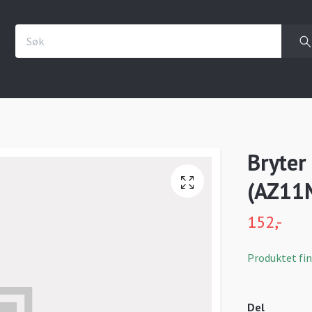
Bryter
(AZ11
152,-
Produktet finn
Del