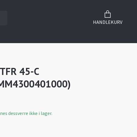
HANDLEKURV
 TFR 45-C
MM4300401000)
es dessverre ikke i lager.