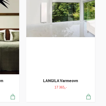
vn
LANGILA Varmeovn
17 365,-