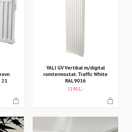
YALI GV Vertikal m/digital
eovn
romtermostat. Traffic White
 21
RAL9016
11 851,-