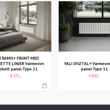
I RAMO+ FRONT MED
ETTE LINJER Varmeovn
YALI DIGITAL+ Varmeovn
bbelt panel Type 21
panel Type 11
8 371,-
5 820,-