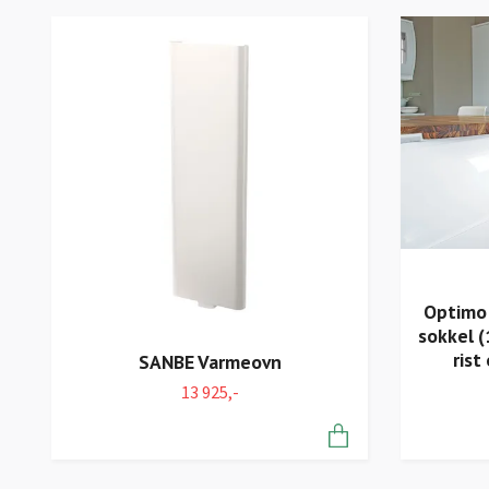
Optimo 
sokkel (
rist
SANBE Varmeovn
13 925,-