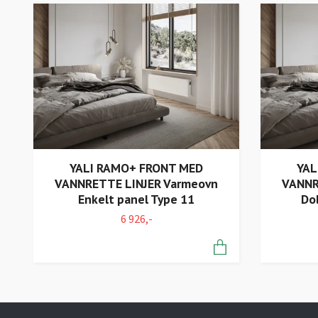
YALI RAMO+ FRONT MED
YAL
VANNRETTE LINJER Varmeovn
VANNR
Enkelt panel Type 11
Do
6 926,-