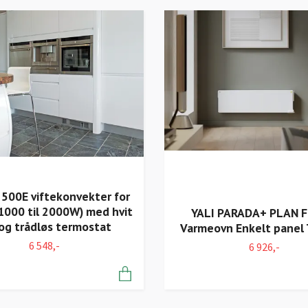
500E viftekonvekter for
1000 til 2000W) med hvit
YALI PARADA+ PLAN 
 og trådløs termostat
Varmeovn Enkelt panel 
6 548,-
6 926,-