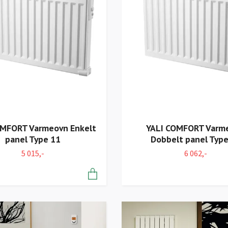
OMFORT Varmeovn Enkelt
YALI COMFORT Varm
panel Type 11
Dobbelt panel Type
5 015,-
6 062,-