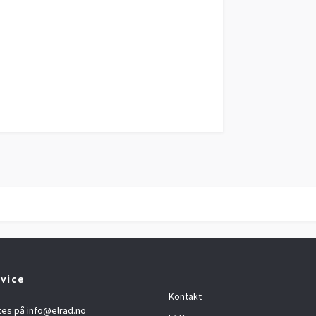
vice
Kontakt
ktes på
info@elrad.no