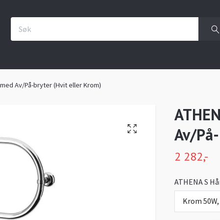
ed Av/På-bryter (Hvit eller Krom)
ATHEN
Av/På-
2 282,-
ATHENA S Hå
Krom 50W,