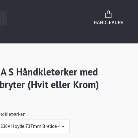
HANDLEKURV
A S Håndkletørker med
bryter (Hvit eller Krom)
ndkletørker
 230V Høyde 737mm Bredde 450mm