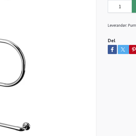
Leverandør:
Pur
Del